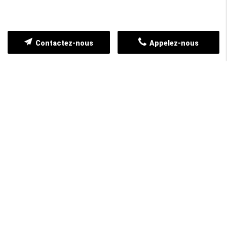
Contactez-nous
Appelez-nous
Merci de bien vouloir remplir ce formulaire afin de
nous faire part de vos demandes.