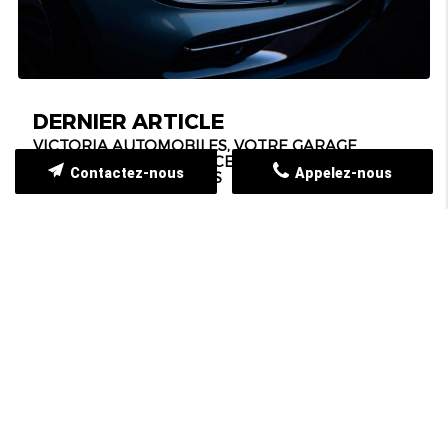
DERNIER ARTICLE
VICTORIA AUTOMOBILES, VOTRE GARAGE
RENAULT DE CONFIANCE POUR TOUS VOS
Contactez-nous
Appelez-nous
BESOINS AUTOMOBILES
05/09/2025
Lorsque l’on possède une voiture, il est essentiel de
pouvoir compter sur un professionnel de confiance
pour assurer son entretien et sa longévité. Situé au
cœur de Blagnac (31700), notre garage Renault
met à votre ...
LIRE LA SUITE