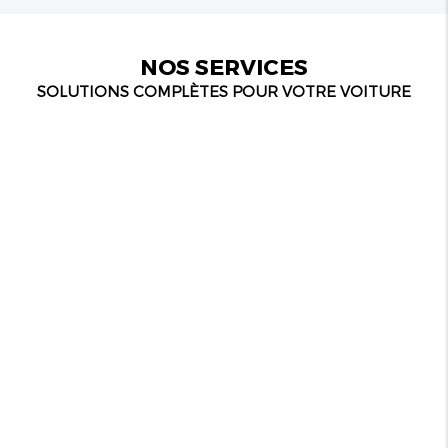
22990 €
NOS SERVICES
Année
: 2023
14 411 KM
Énergie
: Diesel
SOLUTIONS COMPLÈTES POUR VOTRE VOITURE